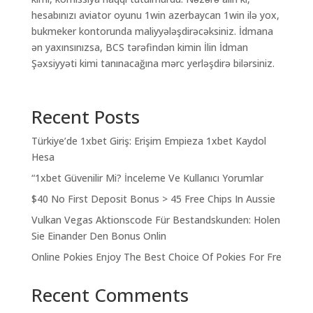
hesabınızı aviator oyunu 1win azerbaycan 1win ilə yox,
bukmeker kontorunda maliyyələşdirəcəksiniz. İdmana
ən yaxınsınızsa, BCS tərəfindən kimin İlin İdman
Şəxsiyyəti kimi tanınacağına mərc yerləşdirə bilərsiniz.
Recent Posts
Türkiye’de 1xbet Giriş: Erişim Empieza 1xbet Kaydol
Hesa
“1xbet Güvenilir Mi? İnceleme Ve Kullanıcı Yorumlar
$40 No First Deposit Bonus > 45 Free Chips In Aussie
Vulkan Vegas Aktionscode Für Bestandskunden: Holen
Sie Einander Den Bonus Onlin
Online Pokies Enjoy The Best Choice Of Pokies For Fre
Recent Comments