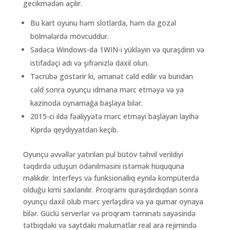
gecikmədən açılır.
Bu kart oyunu həm slotlarda, həm də gözəl
bölmələrdə mövcuddur.
Sadəcə Windows-da 1WIN-i yükləyin və quraşdırın və
istifadəçi adı və şifrənizlə daxil olun.
Təcrübə göstərir ki, əmanət cəld edilir və bundan
cəld sonra oyunçu idmana mərc etməyə və ya
kazinoda oynamağa başlaya bilər.
2015-ci ildə fəaliyyətə mərc etməyi başlayan layihə
Kiprdə qeydiyyatdan keçib.
Oyunçu əvvəllər yatırılan pul bütöv təhvil verildiyi
təqdirdə uduşun ödənilməsini istəmək hüququna
malikdir. İnterfeys və funksionallıq eynilə kompüterdə
olduğu kimi saxlanılır. Proqramı quraşdırdıqdan sonra
oyunçu daxil olub mərc yerləşdirə və ya qumar oynaya
bilər. Güclü serverlər və proqram təminatı sayəsində
tətbiqdəki və saytdakı məlumatlar real ara rejimində