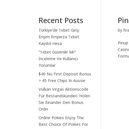
Recent Posts
Pin
Türkiye’de 1xbet Giriş:
by
fi
Erişim Empieza 1xbet
Pinup 
Kaydol Hesa
Casin
“1xbet Güvenilir Mi?
Forma
İnceleme Ve Kullanıcı
Yorumlar
$40 No First Deposit Bonus
> 45 Free Chips In Aussie
Vulkan Vegas Aktionscode
Für Bestandskunden: Holen
Sie Einander Den Bonus
Onlin
Online Pokies Enjoy The
Best Choice Of Pokies For