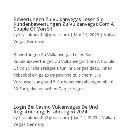
Bewertungen Zu Vulkanvegas Lesen Sie
Kundenbewertungen Zu Vulkanvegas Com A
Couple Of Von 51
by
firasaboulatif@gmail.com
|
Mar 14, 2023
|
Vulkan
Vegas Germany
Bewertungen Zu Vulkanvegas Lesen Sie
Kundenbewertungen Zu Vulkanvegas Com A Couple
Of Von 51Die Freispiele tun ihr Übriges dazu, Ihnen
nebenbei einige Extragewinne zu sichern. Die
Voraussetzung sind 5 Guthabeneinzahlungen ab 10,
00 Euro, die am selben Tag erfolgen...
Login Bei Casino Vulcanvegas De Und
Registrierung, Erfahrungen 2024
by
firasaboulatif@gmail.com
|
Jan 14, 2023
|
Vulkan
Vegas Germany