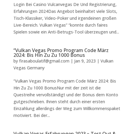
Login Bei Casino Vulcanvegas De Und Registrierung,
Erfahrungen 2024Das Angebot beinhaltet viele Slots,
Tisch-Klassiker, Video-Poker und irgendeinen großen
Live-Bereich. Vulkan Vegas” “konnte durch faires
Spielen sowie ein Anti-Betrugs-Tool überzeugen und...
“Vulkan Vegas Promo Program Code März
2024: Bis Hin Zu Zu 1000 Bonus
by
firasaboulatif@gmail.com
|
Jan 9, 2023
|
Vulkan
Vegas Germany
“Vulkan Vegas Promo Program Code März 2024: Bis
Hin Zu Zu 1000 BonusNur mit der zeit ist die
Questreihe vervollständigt und der Bonus dem Konto
gutgeschrieben. Ihnen steht durch einer ersten
Einzahlung allerdings der Weg zum Willkommenspaket
motiviert. Bei der...
Vulkan Vegas Erfahrungen 2023 » Test Out &