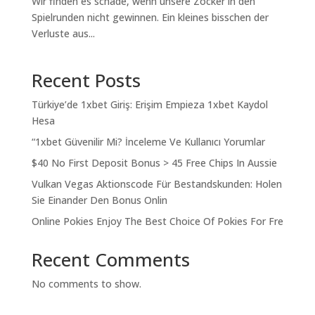
Wir finden es schade, wenn unsere Zocker in den
Spielrunden nicht gewinnen. Ein kleines bisschen der
Verluste aus...
Recent Posts
Türkiye’de 1xbet Giriş: Erişim Empieza 1xbet Kaydol
Hesa
“1xbet Güvenilir Mi? İnceleme Ve Kullanıcı Yorumlar
$40 No First Deposit Bonus > 45 Free Chips In Aussie
Vulkan Vegas Aktionscode Für Bestandskunden: Holen
Sie Einander Den Bonus Onlin
Online Pokies Enjoy The Best Choice Of Pokies For Fre
Recent Comments
No comments to show.