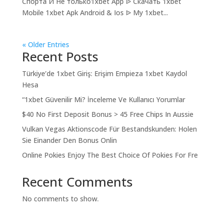
Спорта И Не только1xbet App ᐉ Скачать 1xbet
Mobile 1xbet Apk Android & Ios ᐉ My 1xbet...
« Older Entries
Recent Posts
Türkiye’de 1xbet Giriş: Erişim Empieza 1xbet Kaydol
Hesa
“1xbet Güvenilir Mi? İnceleme Ve Kullanıcı Yorumlar
$40 No First Deposit Bonus > 45 Free Chips In Aussie
Vulkan Vegas Aktionscode Für Bestandskunden: Holen
Sie Einander Den Bonus Onlin
Online Pokies Enjoy The Best Choice Of Pokies For Fre
Recent Comments
No comments to show.