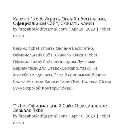
Казино 1xbet Играть Онлайн бесплатно,
Официальный Сайт, Скачать Клиен
by
firasaboulatif@gmail.com
|
Apr 26, 2023
|
1xbet
russia
Казино 1xbet Играть Онлайн бесплатно,
Официальный Сайт, Скачать Клиент1xbet
Официальный Сайт пиппардом Лучшими
Вариантами дли СтавокContentСтавки На
ХоккейЧто сделали, Если Я припомнил Данные
Своей Учетной Записи 1xbet?Bet: Полный Обзор
Букмекерской Конторы”💰как...
“1xbet Официальный Сайт Официальное
Зеркало 1xbe
by
firasaboulatif@gmail.com
|
Apr 18, 2023
|
1xbet
russia