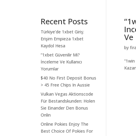
Recent Posts
“1w
In
Türkiye’de 1xbet Giriş:
Ve
Erişim Empieza 1xbet
Kaydol Hesa
by
fi
“1xbet Güvenilir Mi?
“1win
İnceleme Ve Kullanıcı
Kazan
Yorumlar
$40 No First Deposit Bonus
> 45 Free Chips In Aussie
Vulkan Vegas Aktionscode
Für Bestandskunden: Holen
Sie Einander Den Bonus
Onlin
Online Pokies Enjoy The
Best Choice Of Pokies For