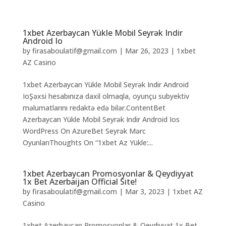
1xbet Azerbaycan Yükle Mobil Seyrək Indir
Android Io
by
firasaboulatif@gmail.com
|
Mar 26, 2023
|
1xbet
AZ Casino
1xbet Azerbaycan Yükle Mobil Seyrək Indir Android
IoŞəxsi hesabınıza daxil olmaqla, oyunçu subyektiv
məlumatlarını redaktə edə bilər.ContentBet
Azerbaycan Yükle Mobil Seyrək Indir Android Ios
WordPress On AzureBet Seyrək Mərc
OyunlarıThoughts On “1xbet Az Yükle:...
1xbet Azerbaycan Promosyonlar & Qeydiyyat
1x Bet Azerbaijan Official Site!
by
firasaboulatif@gmail.com
|
Mar 3, 2023
|
1xbet AZ
Casino
1xbet Azerbaycan Promosyonlar & Qeydiyyat 1x Bet