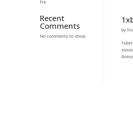
Fre
Recent
1xb
Comments
by
fi
No comments to show.
1xbet 
xüsus
Bonus
Archives
November 2024
October 2024