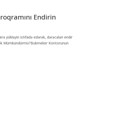
Proqramını Endirin
ə yükləyin istifadə edərək, dərəcələri endir
 Etmək Mümkündürmü?Bukmeker Kontorunun